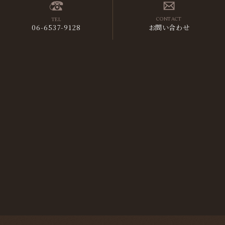
13（木）
TEL
CONTACT
14（金）
06-6537-9128
お問い合わせ
15（土）
16（日）
17（月）
18（火）
19（水）
20（木）
21（金）
22（土）
23（日）
24（月）
25（火）