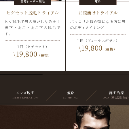
医療レーザー脱毛
痩身
ヒゲセット脱毛トライアル
お腹痩せトライアル
ヒゲ脱毛で男の身だしなみを！
ポッコリお腹が気になる方に男
鼻下・あご・あご下の脱毛で
のボディメイキング
す。
１回（ヴィーナスボディ）
19,800
\
１回（ヒゲセット）
（税抜）
19,800
\
（税抜）
メンズ脱毛
痩身
薄毛治療
MEN’s EPILATION
SLIMMING
AGA（男性型脱毛症