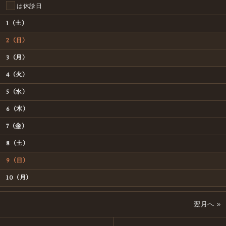
は休診日
1（土）
2（日）
3（月）
4（火）
5（水）
6（木）
7（金）
8（土）
9（日）
10（月）
11（火）
翌月へ »
12（水）