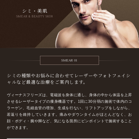
シミ・美肌
SMEAR & BEAUTY SKIN
SMEAR 01
シミの種類やお悩みに合わせて
レーザーやフォトフェイシ
ャルなど
最適な治療をご案内します。
ヴィーナスフリーズは、電磁波を身体に通し、身体の中から体温を上昇
させるレーザータイプの痩身機器です。1回に30分弱の施術で体内のコ
ラーゲン、毛細血管の増加、生成を行ない、リフトアップをしながら、
若返りを維持していきます。
痛みやダウンタイムがほとんどなく、お
顔・ボディ・腕や脚など、気になる箇所にピンポイントで施術すること
ができます。