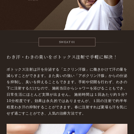
SWEAT 01
わき汗・わきの臭いを
ボトックス注射で手軽に解決！
ボトックス注射は汗を分泌する「エクリン汗腺」に働きかけて汗の量を
減らすことができます。また臭いの強い「アポクリン汗腺」からの分泌
を抑制し、臭いを抑えることもできます。手術や切開を行わず、わきの
下に注射するだけなので、施術当日からシャワーを浴びることもでき、
日常生活にほとんど支障が出ません。
施術時間は１回あたり約５分?
10分程度です。効果は永久的ではありませんが、１回の注射で約半年
程度わき汗の抑制することができます。春に注射すれば夏場も汗を気に
せず過ごすことができ、人気の治療方法です。