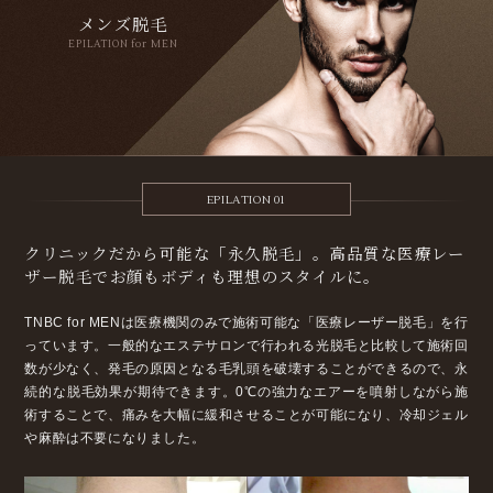
メンズ脱毛
EPILATION for MEN
EPILATION 01
クリニックだから可能な「永久脱毛」。
高品質な医療レー
ザー脱毛で
お顔もボディも理想のスタイルに。
TNBC for MENは医療機関のみで施術可能な「医療レーザー脱毛」を行
っています。一般的なエステサロンで行われる光脱毛と比較して施術回
数が少なく、発毛の原因となる毛乳頭を破壊することができるので、永
続的な脱毛効果が期待できます。
0℃の強力なエアーを噴射しながら施
術することで、痛みを大幅に緩和させることが可能になり、冷却ジェル
や麻酔は不要になりました。