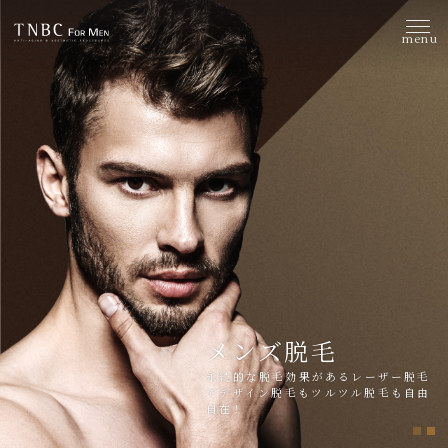
menu
TNBC for
MEN | 大阪 四
ツ橋のメンズク
リニック
メンズ脱毛
永続的な脱毛効果があるレーザー脱毛
でデザイン脱毛もツルツル脱毛も自由
自在！