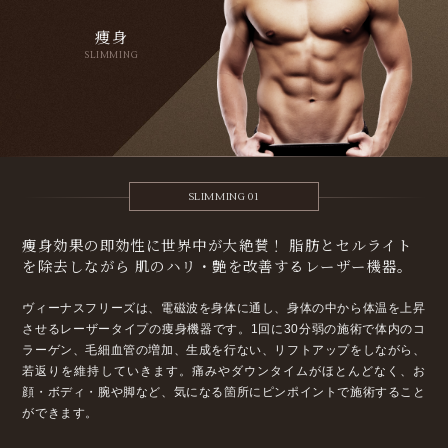
痩身
SLIMMING
SLIMMING 01
痩身効果の即効性に世界中が大絶賛！
脂肪とセルライト
を除去しながら
肌のハリ・艶を改善するレーザー機器。
ヴィーナスフリーズは、電磁波を身体に通し、身体の中から体温を上昇
させるレーザータイプの痩身機器です。1回に30分弱の施術で体内のコ
ラーゲン、毛細血管の増加、生成を行ない、リフトアップをしながら、
若返りを維持していきます。
痛みやダウンタイムがほとんどなく、お
顔・ボディ・腕や脚など、気になる箇所にピンポイントで施術すること
ができます。